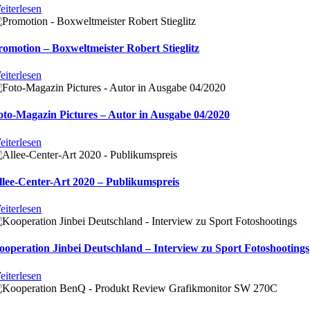
eiterlesen
romotion – Boxweltmeister Robert Stieglitz
eiterlesen
oto-Magazin Pictures – Autor in Ausgabe 04/2020
eiterlesen
llee-Center-Art 2020 – Publikumspreis
eiterlesen
ooperation Jinbei Deutschland – Interview zu Sport Fotoshootings
eiterlesen