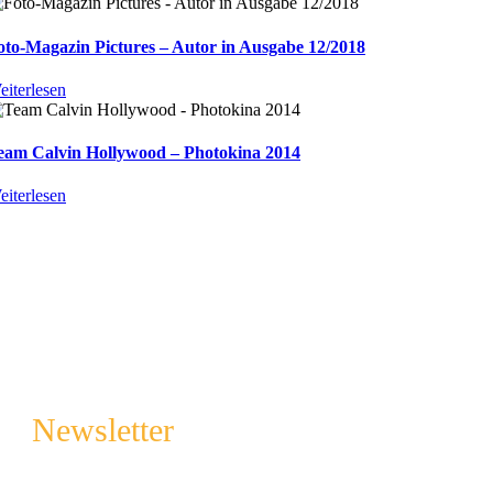
oto-Magazin Pictures – Autor in Ausgabe 12/2018
eiterlesen
eam Calvin Hollywood – Photokina 2014
eiterlesen
Newsletter
Melde dich an und sichere regelmäßig tolle Tipps & Tricks
rund um die Fotografie, Photoshop und spannende Aktionen.