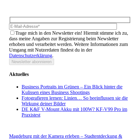
Mit dem Newsletter von Wolf-Photoart bleibst du immer auf
dem Laufenden.
Hidden
Bitte lasse 
fields
Trage mich in den Newsletter ein!
Hiermit stimme ich zu,
dass meine Angaben zur Registrierung beim Newsletter
erhoben und verarbeitet werden. Weitere Informationen zum
Umgang mit Nutzerdaten findest du in der
Datenschutzerklärung
.
Aktuelles
Business Portraits im Grünen – Ein Blick hinter die
Kulissen eines Business Shootings
Fotografieren lernen: Linien… So beeinflussen sie die
Wirkung deiner Bilder
DE K&F V-Mount Akku mit 100W? KF-V99 Pro im
Praxistest
Termine
Magdeburg mit der Kamera erleben – Stadtentdeckung &