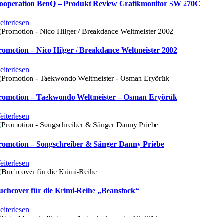
ooperation BenQ – Produkt Review Grafikmonitor SW 270C
eiterlesen
romotion – Nico Hilger / Breakdance Weltmeister 2002
eiterlesen
romotion – Taekwondo Weltmeister – Osman Eryörük
eiterlesen
romotion – Songschreiber & Sänger Danny Priebe
eiterlesen
uchcover für die Krimi-Reihe „Beanstock“
eiterlesen