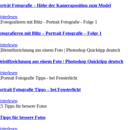
orträt Fotografie – Höhe der Kameraposition zum Model
eiterlesen
otografieren mit Blitz – Portrait Fotografie – Folge 1
eiterlesen
leistiftzeichnung aus einem Foto | Photoshop Quicktipp deutsch
eiterlesen
ortrait Fotografie Tipps – bei Fensterlicht
eiterlesen
 Tipps für bessere Fotos
eiterlesen