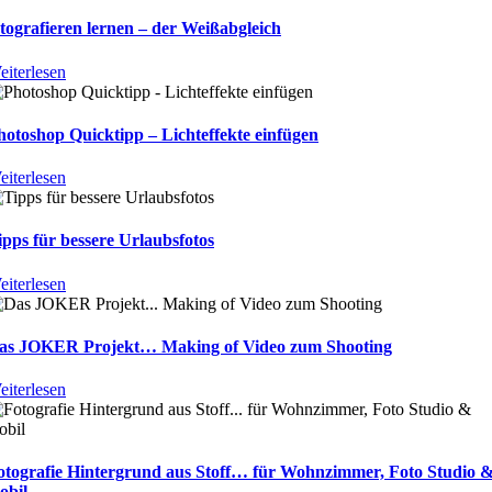
otografieren lernen – der Weißabgleich
eiterlesen
hotoshop Quicktipp – Lichteffekte einfügen
eiterlesen
ipps für bessere Urlaubsfotos
eiterlesen
as JOKER Projekt… Making of Video zum Shooting
eiterlesen
otografie Hintergrund aus Stoff… für Wohnzimmer, Foto Studio 
obil