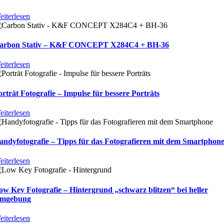
eiterlesen
arbon Stativ – K&F CONCEPT X284C4 + BH-36
eiterlesen
orträt Fotografie – Impulse für bessere Porträts
eiterlesen
andyfotografie – Tipps für das Fotografieren mit dem Smartphon
eiterlesen
ow Key Fotografie – Hintergrund „schwarz blitzen“ bei heller
mgebung
eiterlesen