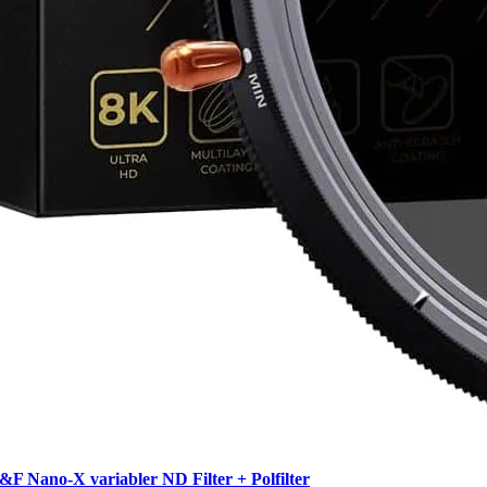
&F Nano-X variabler ND Filter + Polfilter