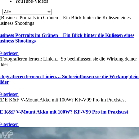
YouTube-Videos
usiness Portraits im Grünen – Ein Blick hinter die Kulissen eines
usiness Shootings
eiterlesen
otografieren lernen: Linien… So beeinflussen sie die Wirkung dein
ilder
eiterlesen
E K&F V-Mount Akku mit 100W? KF-V99 Pro im Praxistest
eiterlesen