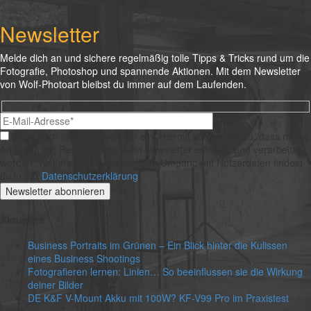
Newsletter
Melde dich an und sichere regelmäßig tolle Tipps & Tricks rund um die
Fotografie, Photoshop und spannende Aktionen. Mit dem Newsletter
von Wolf-Photoart bleibst du immer auf dem Laufenden.
Hidden
Bitte lasse dieses Feld
fields
Trage mich in den Newsletter ein!
Hiermit stimme ich zu, dass meine
Angaben zur Registrierung beim Newsletter erhoben und verarbeitet
werden. Weitere Informationen zum Umgang mit Nutzerdaten findest
du in der
Datenschutzerklärung
.
Aktuelles
Business Portraits im Grünen – Ein Blick hinter die Kulissen
eines Business Shootings
Fotografieren lernen: Linien… So beeinflussen sie die Wirkung
deiner Bilder
DE K&F V-Mount Akku mit 100W? KF-V99 Pro im Praxistest