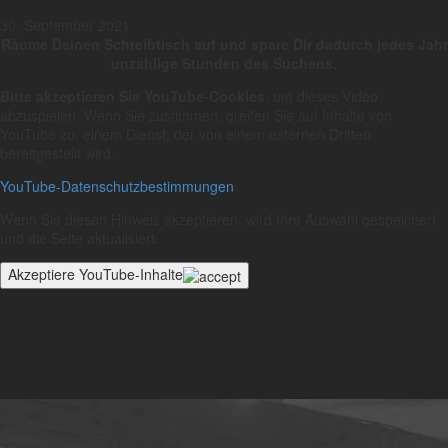
30. September 2021
Räume Deinen Schreibtisch auf und spare Dir dadurch jedes Jahr
unzählige Stunden des Suchens.
Bitte akzeptieren Sie YouTube-Cookies
, um dieses Video
abzuspielen.
Wenn Sie zustimmen, greifen Sie auf Inhalte von
YouTube zu, einem Dienst, der von einem externen Dritten
bereitgestellt wird.
YouTube-Datenschutzbestimmungen
Wenn Sie diesen Hinweis akzeptieren, wird Ihre Auswahl gespeichert
und die Seite aktualisiert.
Akzeptiere YouTube-Inhalte