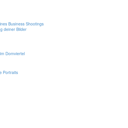
 eines Business Shootings
g deiner Bilder
im Domviertel
e Portraits