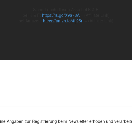
Sichert euch diesen Akku bei K & F.
bei K & F:
https://is.gd/X9a78A
– (Affiliate Link)
bei Amazon:
https://amzn.to/4tj25ri
– (Affiliate Link)
m die Fotografie, Photoshop und spannende Aktionen. Mit dem Newslett
eld leer.
eine Angaben zur Registrierung beim Newsletter erhoben und verarbei