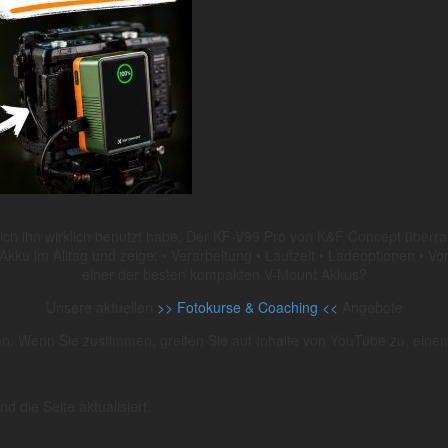
s ich ihn wirklich benutzt habe. Der KF-V99 Pro von K&F Concept über
kku im Alltag und zeige: • Verarbeitung • Laufzeit • Ladeoptionen • Vorte
einer der besten kompakten V-Mount Akkus?
Unsere aktuellen
>> Fotokurse & Coaching <<
Angebote
en.
Wenn Sie zustimmen, greifen Sie auf Inhalte von YouTube zu, einem D
 die Seite aktualisiert.