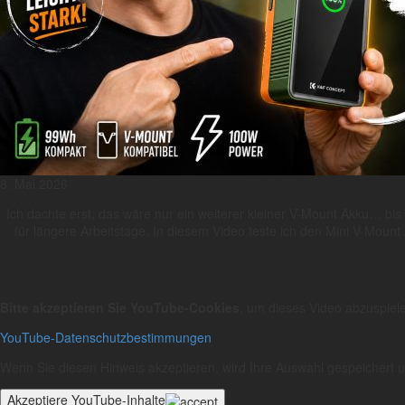
8. Mai 2026
Ich dachte erst, das wäre nur ein weiterer kleiner V-Mount Akku… bi
für längere Arbeitstage. In diesem Video teste ich den Mini V-Mount A
Bitte akzeptieren Sie YouTube-Cookies
, um dieses Video abzuspiel
YouTube-Datenschutzbestimmungen
Wenn Sie diesen Hinweis akzeptieren, wird Ihre Auswahl gespeichert und
Akzeptiere YouTube-Inhalte