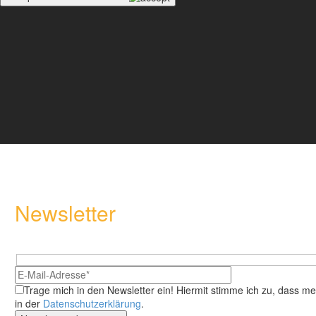
Newsletter
Melde dich an und sichere regelmäßig tolle Tipps & Tricks rund u
Hidden
Bitte lasse dieses F
fields
Trage mich in den Newsletter ein!
Hiermit stimme ich zu, dass m
in der
Datenschutzerklärung
.