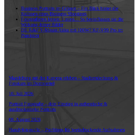
Business Portraits im Grünen – Ein Blick hinter die
Kulissen eines Business Shootings
Fotografieren lernen: Linien… So beeinflussen sie die
Wirkung deiner Bilder
DE K&F V-Mount Akku mit 100W? KF-V99 Pro im
Praxistest
Termine
Magdeburg mit der Kamera erleben – Stadtentdeckung &
Fotokurs im Domviertel
10. Juli 2026
Portrait Fotografie – dein Einstieg in authentische &
ausdrucksstarke Portraits
08. August 2026
Handyfotografie – Profitipps für beeindruckende Aufnahmen