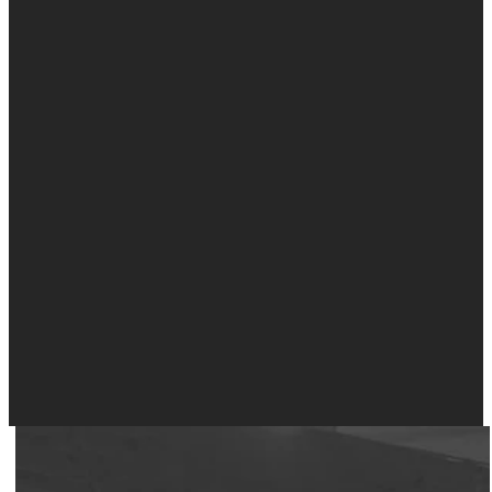
Nächste Veröffentlichung in „Pictures – Das Foto-Magazin“
In der aktuellen Ausgabe 04/2020 gebe ich euch auf fünf Seiten
coole Tipps zur Landschaftsfotografie.
Im Handel und online erhältlich…
https://www.pictures-magazin.de/pictures-magazin-04-2020