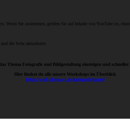
en.
Wenn Sie zustimmen, greifen Sie auf Inhalte von YouTube zu, einem 
nd die Seite aktualisiert.
 das Thema Fotografie und Bildgestaltung einsteigen und schnelle
Hier findest du alle unsere Workshops im Überblick
https://wolf-photoart.de/kategorie/kurse/