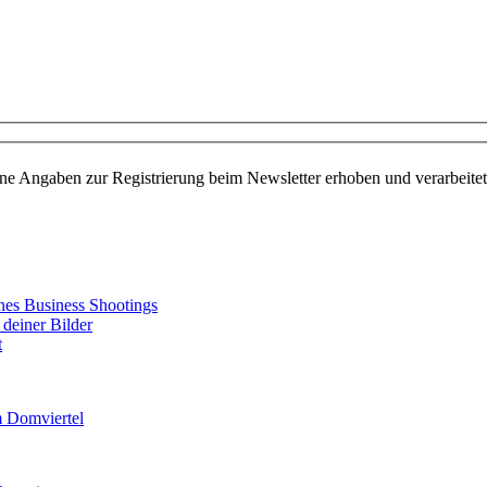
die Fotografie, Photoshop und spannende Aktionen. Mit dem Newslette
es Feld leer.
ine Angaben zur Registrierung beim Newsletter erhoben und verarbeit
ines Business Shootings
 deiner Bilder
t
m Domviertel