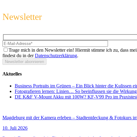
Newsletter
Melde dich an und sichere regelmäßig tolle Tipps & Tricks rund um 
Hidden
Bitte lasse dies
fields
Trage mich in den Newsletter ein!
Hiermit stimme ich zu, dass me
findest du in der
Datenschutzerklärung
.
Aktuelles
Business Portraits im Grünen – Ein Blick hinter die Kulissen e
Fotografieren lernen: Linien… So beeinflussen sie die Wirkung
DE K&F V-Mount Akku mit 100W? KF-V99 Pro im Praxistes
Termine
Magdeburg mit der Kamera erleben – Stadtentdeckung & Fotokurs i
10. Juli 2026