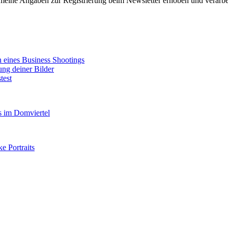
 meine Angaben zur Registrierung beim Newsletter erhoben und verar
n eines Business Shootings
ung deiner Bilder
test
s im Domviertel
ke Portraits