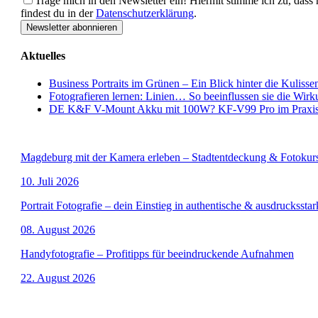
Trage mich in den Newsletter ein!
Hiermit stimme ich zu, dass
findest du in der
Datenschutzerklärung
.
Aktuelles
Business Portraits im Grünen – Ein Blick hinter die Kulisse
Fotografieren lernen: Linien… So beeinflussen sie die Wirk
DE K&F V-Mount Akku mit 100W? KF-V99 Pro im Praxis
Termine
Magdeburg mit der Kamera erleben – Stadtentdeckung & Fotokur
10. Juli 2026
Portrait Fotografie – dein Einstieg in authentische & ausdrucksstar
08. August 2026
Handyfotografie – Profitipps für beeindruckende Aufnahmen
22. August 2026