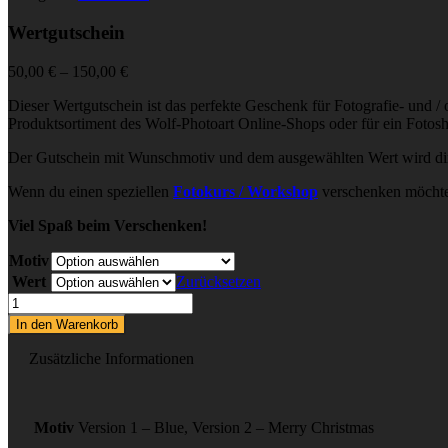
Wertgutschein
Preisspanne:
50,00
€
–
150,00
€
50,00 €
Dieser Wertgutschein ist das perfekte Geschenk für Fotografie- und /
bis
Produktsortiment des Wolf-Photoart Online-Shops oder für ein Fotosh
150,00 €
Der Gutschein mit Wunschmotiv und dem ausgewählten Wert wird dir v
Wenn du einen speziellen
Fotokurs / Workshop
verschenken möchtes
Viel Spaß beim Verschenken!
Motiv
Wert
Zurücksetzen
Wertgutschein
Menge
In den Warenkorb
Zusätzliche Informationen
Motiv
Version 1 – Blue, Version 2 – Merry Christmas