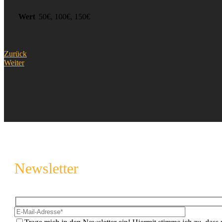
Wert
50€, 100€, 150€
Zurück
Weiter
Newsletter
Melde dich an und sichere regelmäßig tolle Tipps & Tricks rund 
Hidden
Bitte lasse 
fields