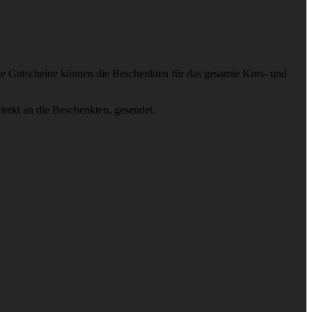
– die Gutscheine können die Beschenkten für das gesamte Kurs- und
rekt an die Beschenkten, gesendet.