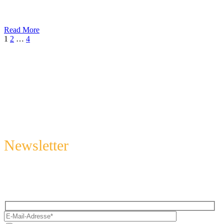
Read More
Weiter
1
2
…
4
Newsletter
Melde dich an und sichere regelmäßig tolle Tipps & Tricks rund
um die Fotografie, Photoshop und spannende Aktionen. Mit dem
Newsletter von Wolf-Photoart bleibst du immer auf dem
Laufenden.
Hidden
Bitte lasse dies
fields