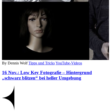
By Dennis Wolf
Tipps und Tricks
YouTube-Videos
16 Nov.:
Low Key Fotografie – Hintergrund
„schwarz blitzen“ bei heller Umgebung