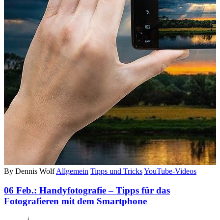
By Dennis Wolf
Allgemein
Tipps und Tricks
YouTube-Videos
06 Feb.:
Handyfotografie – Tipps für das
Fotografieren mit dem Smartphone