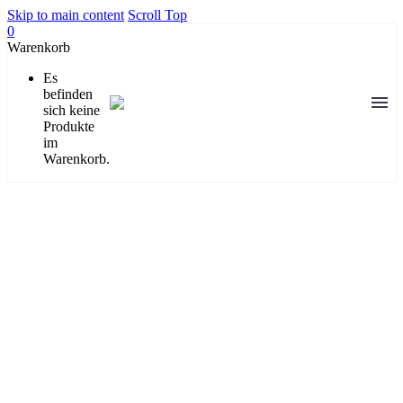
Skip to main content
Scroll Top
0
Warenkorb
Es
befinden
sich keine
Produkte
im
Warenkorb.
our blog & events
My greatest ambition is to save great moments