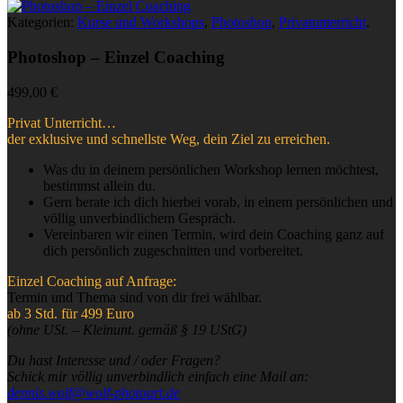
Kategorien:
Kurse und Workshops
,
Photoshop
,
Privatunterricht
.
Photoshop – Einzel Coaching
499,00
€
Privat Unterricht…
der exklusive und schnellste Weg, dein Ziel zu erreichen.
Was du in deinem persönlichen Workshop lernen möchtest,
bestimmst allein du.
Gern berate ich dich hierbei vorab, in einem persönlichen und
völlig unverbindlichem Gespräch.
Vereinbaren wir einen Termin, wird dein Coaching ganz auf
dich persönlich zugeschnitten und vorbereitet.
Einzel Coaching auf Anfrage:
Termin und Thema sind von dir frei wählbar.
ab 3 Std. für 499 Euro
(ohne USt. – Kleinunt. gemäß § 19 UStG)
Du hast Interesse und / oder Fragen?
Schick mir völlig unverbindlich einfach eine Mail an:
dennis.wolf@wolf-photoart.de