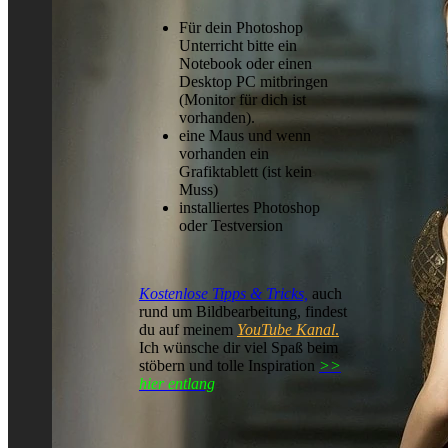
Für dein Photoshop
Unterricht bitte ein
Notebook oder einen
Desktop PC mitbringen
(Monitor für dich ist
vorhanden).
eine Maus und wenn
vorhanden ein
Grafiktablett (ist kein
Muss)
installiertes Photoshop
oder Testversion
Kostenlose Tipps & Tricks,
auch
rund um Bildbearbeitung, findest
du auf meinem
YouTube Kanal
.
Ich wünsche dir viel Spaß beim
stöbern und tolle Inspiration
>>
hier entlang