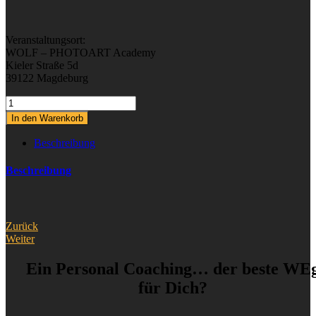
Veranstaltungsort:
WOLF – PHOTOART Academy
Kieler Straße 5d
39122 Magdeburg
Photoshop
-
In den Warenkorb
Einzel
Coaching
Beschreibung
Menge
Beschreibung
Zurück
Weiter
Ein Personal Coaching… der beste WE
für Dich?