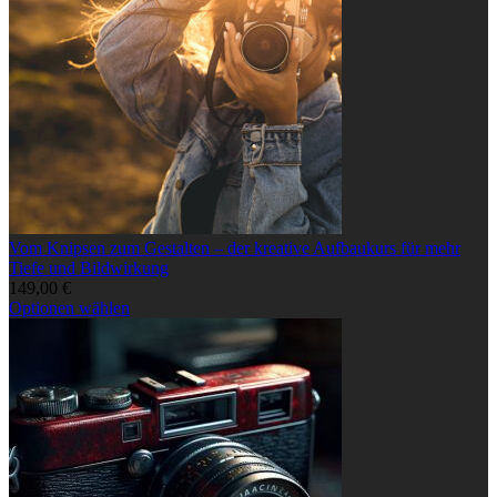
Vom
Vom Knipsen zum Gestalten – der kreative Aufbaukurs für mehr
Knipsen
Tiefe und Bildwirkung
zum
149,00
€
Gestalten
Dieses
Optionen wählen
–
Produkt
der
weist
kreative
mehrere
Aufbaukurs
Varianten
für
auf.
mehr
Die
Tiefe
Optionen
und
können
Bildwirkung
auf