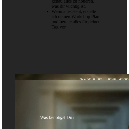
genau alles zu notieren,
was dir wichtig ist.
Wenn alles steht, erstelle
ich deinen Workshop Plan
und bereite alles für deinen
Tag vor.
Was benötigst Du?