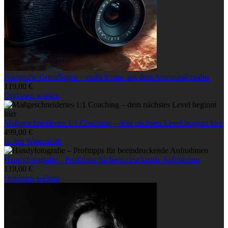
der
Produktseite
gewählt
werden
Fotografie
Fotografie Grundlagen – endlich raus aus dem Automatikmodus
Grundlagen
119,00
€
–
Dieses
Optionen wählen
endlich
Produkt
raus
weist
aus
Maßgeschneidertes
mehrere
Maßgeschneidertes 1:1 Coaching – dein nächstes Level beginnt hier
dem
1:1
Varianten
499,00
€
Automatikmodus
Coaching
auf.
in den Warenkorb
–
Die
dein
Handyfotografie
Optionen
Handyfotografie – Profitipps für beeindruckende Aufnahmen
nächstes
–
können
119,00
€
Level
Profitipps
auf
Dieses
Optionen wählen
beginnt
für
der
Produkt
hier
beeindruckende
Produktseite
weist
Aufnahmen
gewählt
mehrere
werden
Varianten
auf.