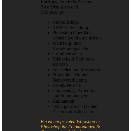
Portraits, Landschafts- und
Architekturfotos und
Composings.
Adobe Bridge
RAW-Entwicklung
Photoshop Oberfläche
verstehen und organisieren
Werkzeug- und
Korrekturenpallette
Grundretuschen
Bildlooks & Farblooks
schaffen
Freistellen und Maskieren
Protokolle, Aktionen,
Stapelverarbeitung
Beautyretusche
Composings, Artworks
und Fotomontagen
Karikaturen
uvm., ganz nach Deinen
Zielen und Wünschen.
Bei einem privaten Workshop in
Photoshop für Fotomontagen &