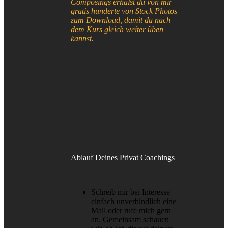
Composings erhälst du von mir
gratis hunderte von Stock Photos
zum Download, damit du nach
dem Kurs gleich weiter üben
kannst.
Ablauf Deines Privat Coachings
Schreib mir bei Interesse
einfach unverbindlich eine
Mail oder rufe mich gern
an. Gemeinsam schauen