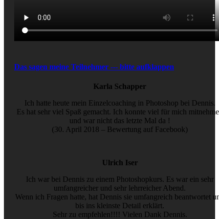
Das sagen meine Teilnehmer --- bitte aufklappen
Karla Schapper
Ich hatte heute mein Einzelcoaching in Photoshop bei Dennis.
Es hat sehr viel Spaß gemacht. Ich konnte viel für mich mitnehm
und war nicht das letzte Mal da !
(30. April 2018 – Bewertung auf Facebook)
Ulrich Iser
Ich war bei Dennis zu einem Photoshopkurs. Es war ein sehr
umfangreicher und sehr lehrreicher Abend.
Wenn ich Fragen hatte, hat Dennis sie umfangreich beantwortet u
bis ins kleinste Detail erklärt.
Sehr zu empfehlen!!!! Vielen Dank Dennis.