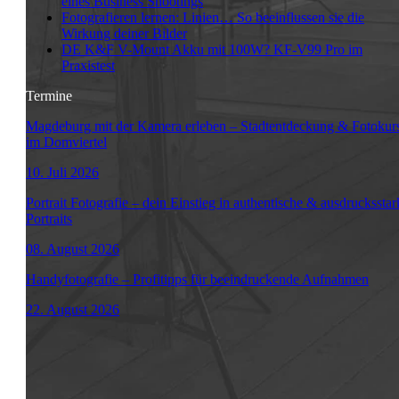
eines Business Shootings
Fotografieren lernen: Linien… So beeinflussen sie die
Wirkung deiner Bilder
DE K&F V-Mount Akku mit 100W? KF-V99 Pro im
Praxistest
Termine
Magdeburg mit der Kamera erleben – Stadtentdeckung & Fotokur
im Domviertel
10. Juli 2026
Portrait Fotografie – dein Einstieg in authentische & ausdrucksstar
Portraits
08. August 2026
Handyfotografie – Profitipps für beeindruckende Aufnahmen
22. August 2026