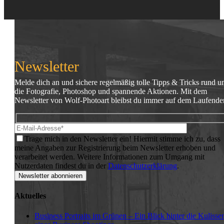
ausdrucksstarke
Produktseite
auf.
Portraits
gewählt
Die
werden
Optionen
können
auf
der
Produktseite
Newsletter
gewählt
werden
Melde dich an und sichere regelmäßig tolle Tipps & Tricks rund 
die Fotografie, Photoshop und spannende Aktionen. Mit dem
Newsletter von Wolf-Photoart bleibst du immer auf dem Laufende
Hidden
Bitte lasse 
fields
Trage mich in den Newsletter ein!
Hiermit stimme ich zu, dass
meine Angaben zur Registrierung beim Newsletter erhoben und
verarbeitet werden. Weitere Informationen zum Umgang mit
Nutzerdaten findest du in der
Datenschutzerklärung
.
Aktuelles
Business Portraits im Grünen – Ein Blick hinter die Kulisse