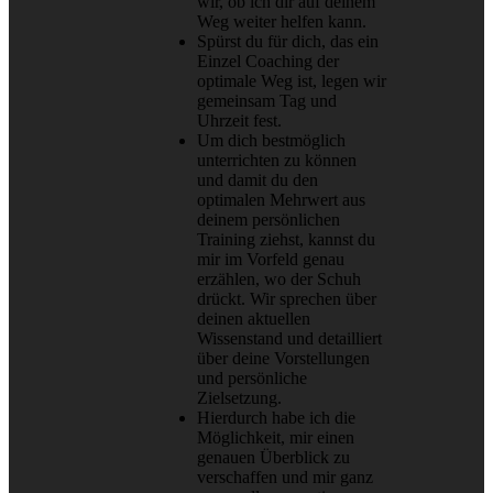
wir, ob ich dir auf deinem
Weg weiter helfen kann.
Spürst du für dich, das ein
Einzel Coaching der
optimale Weg ist, legen wir
gemeinsam Tag und
Uhrzeit fest.
Um dich bestmöglich
unterrichten zu können
und damit du den
optimalen Mehrwert aus
deinem persönlichen
Training ziehst, kannst du
mir im Vorfeld genau
erzählen, wo der Schuh
drückt. Wir sprechen über
deinen aktuellen
Wissenstand und detailliert
über deine Vorstellungen
und persönliche
Zielsetzung.
Hierdurch habe ich die
Möglichkeit, mir einen
genauen Überblick zu
verschaffen und mir ganz