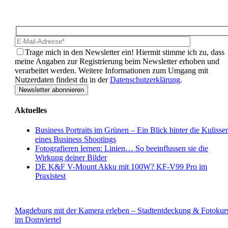
die Fotografie, Photoshop und spannende Aktionen. Mit dem
Newsletter von Wolf-Photoart bleibst du immer auf dem Laufende
Hidden
Bitte lasse 
fields
Trage mich in den Newsletter ein!
Hiermit stimme ich zu, dass
meine Angaben zur Registrierung beim Newsletter erhoben und
verarbeitet werden. Weitere Informationen zum Umgang mit
Nutzerdaten findest du in der
Datenschutzerklärung
.
Aktuelles
Business Portraits im Grünen – Ein Blick hinter die Kulisse
eines Business Shootings
Fotografieren lernen: Linien… So beeinflussen sie die
Wirkung deiner Bilder
DE K&F V-Mount Akku mit 100W? KF-V99 Pro im
Praxistest
Termine
Magdeburg mit der Kamera erleben – Stadtentdeckung & Fotokur
im Domviertel