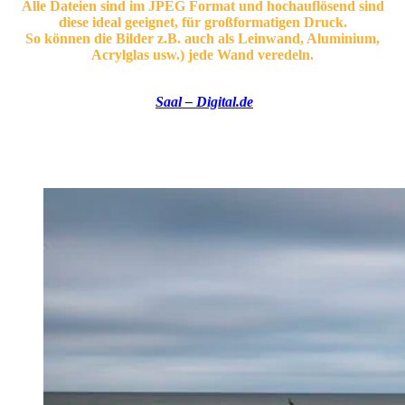
Alle Dateien sind im JPEG Format und hochauflösend sind
diese ideal geeignet, für großformatigen Druck.
So können die Bilder z.B. auch als Leinwand, Aluminium,
Acrylglas usw.) jede Wand veredeln.
Meine Empfehlung für großformatigen Druck jeder Art >>>
Saal – Digital.de
Hier werden Bilder nach Wunsch ganz individuell in jeder Größe
und jedem Maßstab gedruckt.