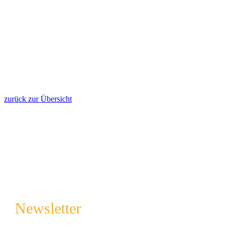
zurück zur Übersicht
Newsletter
Melde dich an und sichere regelmäßig tolle Tipps & Tricks rund 