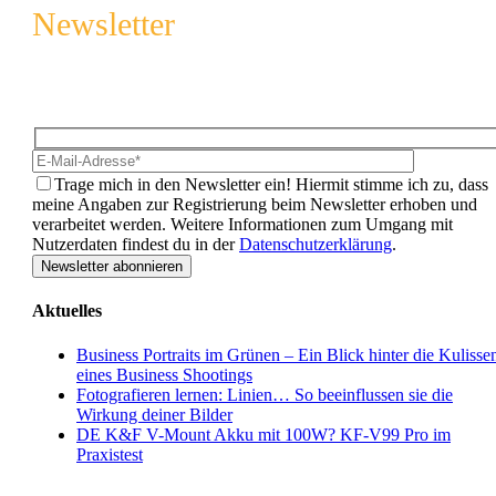
Newsletter
Melde dich an und sichere regelmäßig tolle Tipps & Tricks rund 
die Fotografie, Photoshop und spannende Aktionen. Mit dem
Newsletter von Wolf-Photoart bleibst du immer auf dem Laufende
Hidden
Bitte lasse 
fields
Trage mich in den Newsletter ein!
Hiermit stimme ich zu, dass
meine Angaben zur Registrierung beim Newsletter erhoben und
verarbeitet werden. Weitere Informationen zum Umgang mit
Nutzerdaten findest du in der
Datenschutzerklärung
.
Aktuelles
Business Portraits im Grünen – Ein Blick hinter die Kulisse
eines Business Shootings
Fotografieren lernen: Linien… So beeinflussen sie die
Wirkung deiner Bilder
DE K&F V-Mount Akku mit 100W? KF-V99 Pro im
Praxistest
Termine